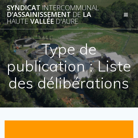
Passer
SYNDICAT
INTERCOMMUNAL
au
D'ASSAINISSEMENT
DE
LA
contenu
HAUTE
VALLÉE
D'AURE
Type de
publication :
Liste
des délibérations