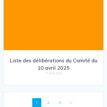
Liste des délibérations du Comité du
10 avril 2025
17 avril 2025
Navigation
Page
Page
Page
1
2
3
au