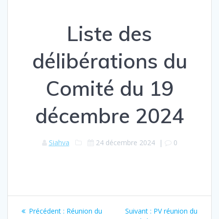
Liste des
délibérations du
Comité du 19
décembre 2024
Siahva
24 décembre 2024
|
0
Navigation
Article
Article
Précédent :
Réunion du
Suivant :
PV réunion du