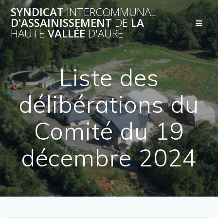
Passer
SYNDICAT
INTERCOMMUNAL
au
D'ASSAINISSEMENT
DE
LA
contenu
HAUTE
VALLÉE
D'AURE
Liste des
délibérations du
Comité du 19
décembre 2024