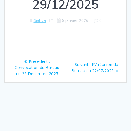
29/12/2025
Siahva
6 janvier 2026
|
0
Navigation
Article
Précédent :
Article
Suivant :
PV réunion du
de
précédent
Convocation du Bureau
suivant
Bureau du 22/07/2025
:
du 29 Décembre 2025
:
l’article