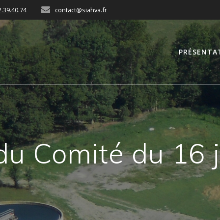
2.39.40.74
contact@siahva.fr
PRÉSENTA
du Comité du 16 