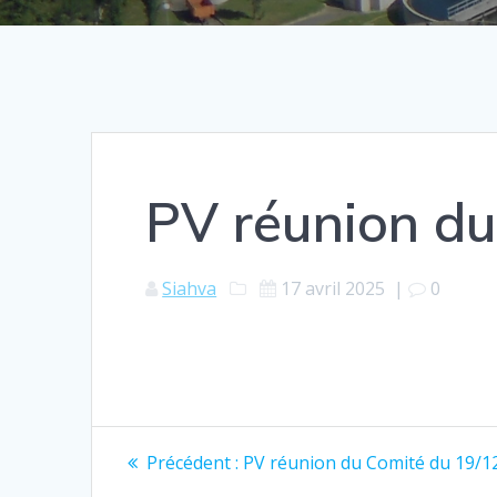
PV réunion du
Siahva
17 avril 2025
|
0
Navigation
Article
Précédent :
PV réunion du Comité du 19/1
précédent