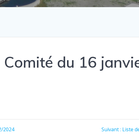
 Comité du 16 janvi
Article
2/2024
Suivant :
Liste d
suivant