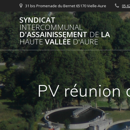
Passer
31 bis Promenade du Bernet 65170 Vielle-Aure
05.6
au
contenu
SYNDICAT
INTERCOMMUNAL
D'ASSAINISSEMENT
DE
LA
HAUTE
VALLÉE
D'AURE
PV réunion 