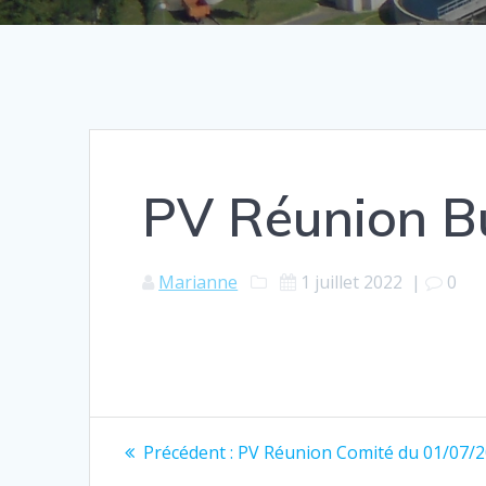
PV Réunion B
Marianne
1 juillet 2022
|
0
Navigation
Article
Précédent :
PV Réunion Comité du 01/07/
précédent