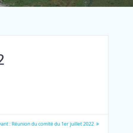
2
Article
ant :
Réunion du comité du 1er juillet 2022
suivant