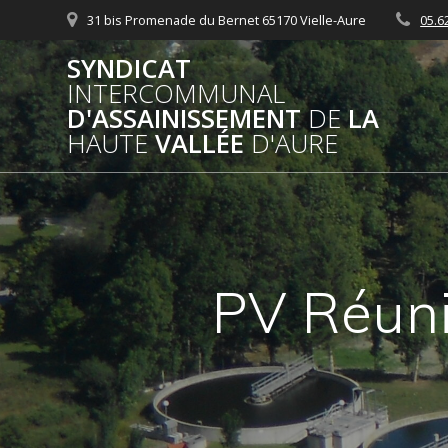
Passer
31 bis Promenade du Bernet 65170 Vielle-Aure
05.6
au
contenu
SYNDICAT
INTERCOMMUNAL
D'ASSAINISSEMENT
DE
LA
HAUTE
VALLÉE
D'AURE
PV Réun