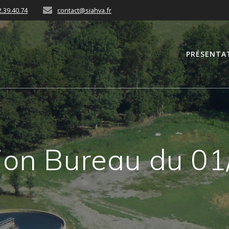
2.39.40.74
contact@siahva.fr
PRÉSENTA
ion Bureau du 01