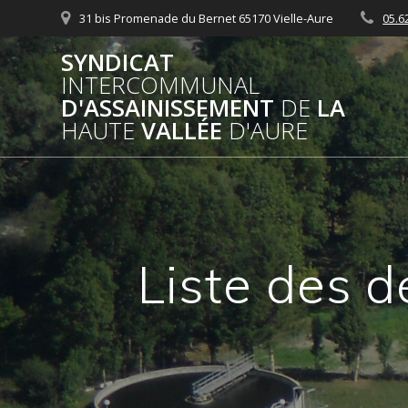
Passer
31 bis Promenade du Bernet 65170 Vielle-Aure
05.6
au
contenu
SYNDICAT
INTERCOMMUNAL
D'ASSAINISSEMENT
DE
LA
HAUTE
VALLÉE
D'AURE
Liste des d