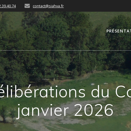
2.39.40.74
contact@siahva.fr
PRÉSENTA
élibérations du 
janvier 2026