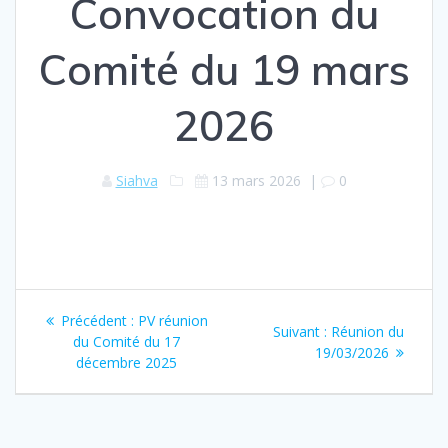
Convocation du
Comité du 19 mars
2026
Siahva
13 mars 2026
|
0
Navigation
Article
Précédent :
PV réunion
Article
Suivant :
Réunion du
de
précédent
du Comité du 17
suivant
19/03/2026
:
décembre 2025
:
l’article