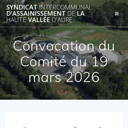
Passer
SYNDICAT
INTERCOMMUNAL
au
D'ASSAINISSEMENT
DE
LA
contenu
HAUTE
VALLÉE
D'AURE
Convocation du
Comité du 19
mars 2026