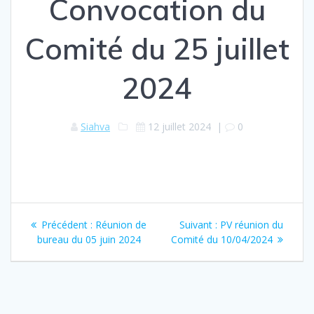
Convocation du
Comité du 25 juillet
2024
Siahva
12 juillet 2024
|
0
Navigation
Article
Article
Précédent :
Réunion de
Suivant :
PV réunion du
de
précédent
suivant
bureau du 05 juin 2024
Comité du 10/04/2024
:
:
l’article