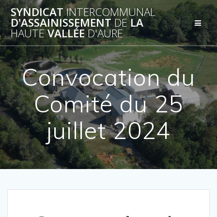
Passer
SYNDICAT
INTERCOMMUNAL
au
D'ASSAINISSEMENT
DE
LA
contenu
HAUTE
VALLÉE
D'AURE
Convocation du
Comité du 25
juillet 2024